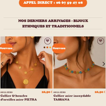
APPEL DIRECT : 06 67 59 47 08
NOS DERNIERS ARRIVAGES - BIJOUX
ETHNIQUES ET TRADITIONNELS
Ajouter
Ajouter
Nouveau
Nouveau
à la
à la
liste
liste
d’envies
d’envies
26,90
€
26,90
€
COLLIERS
COLLIERS
Collier & boucles
Collier acier inoxydable
d’oreilles acier PIETRA
TASSANA