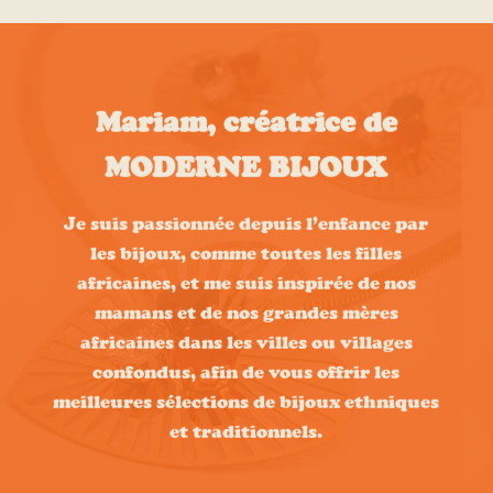
Mariam, créatrice de
MODERNE BIJOUX
Je suis passionnée depuis l’enfance par
les bijoux, comme toutes les filles
africaines, et me suis inspirée de nos
mamans et de nos grandes mères
africaines dans les villes ou villages
confondus, afin de vous offrir les
meilleures sélections de bijoux ethniques
et traditionnels.