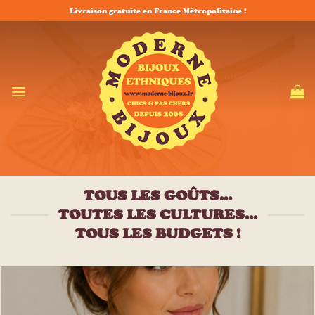
Passer
Livraison gratuite en France Métropolitaine !
au
contenu
TOUS LES GOÛTS...
TOUTES LES CULTURES...
TOUS LES BUDGETS !