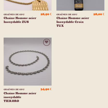
28,90
€
28,00
€
CHAÎNES DE COU
CHAÎNES DE COU
Chaine Homme acier
Chaine Homme acier
Inoxydable ZUS
Inoxydable Croix
TUX
Ajouter
à la
liste
d’envies
34,90
€
CHAÎNES DE COU
Chaine Homme acier
inoxydable
TIEKORO