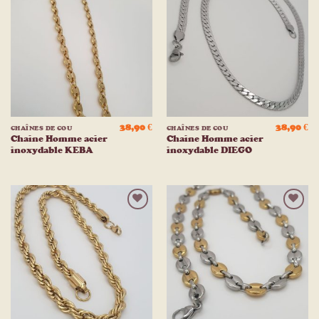
Ajouter
Ajouter
à la
à la
liste
liste
d’envies
d’envies
38,90
€
38,90
€
CHAÎNES DE COU
CHAÎNES DE COU
Chaine Homme acier
Chaine Homme acier
inoxydable KEBA
inoxydable DIEGO
Ajouter
Ajouter
à la
à la
liste
liste
d’envies
d’envies