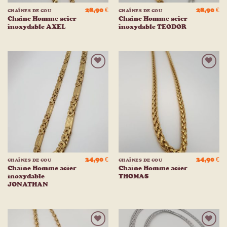
28,90
€
28,90
€
CHAÎNES DE COU
CHAÎNES DE COU
Chaine Homme acier
Chaine Homme acier
inoxydable AXEL
inoxydable TEODOR
Ajouter
Ajouter
à la
à la
liste
liste
d’envies
d’envies
34,90
€
34,90
€
CHAÎNES DE COU
CHAÎNES DE COU
Chaine Homme acier
Chaine Homme acier
inoxydable
THOMAS
JONATHAN