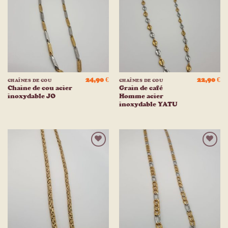
à la
à la
liste
liste
d’envies
d’envies
24,90
€
22,90
€
CHAÎNES DE COU
CHAÎNES DE COU
Chaine de cou acier
Grain de café
inoxydable JO
Homme acier
inoxydable YATU
Ajouter
Ajouter
à la
à la
liste
liste
d’envies
d’envies