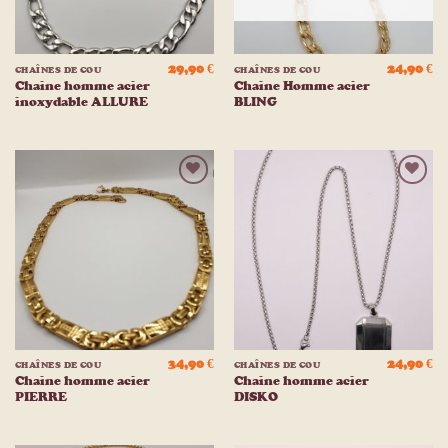
29,90
€
24,90
€
CHAÎNES DE COU
CHAÎNES DE COU
Chaine homme acier
Chaine Homme acier
inoxydable ALLURE
BLING
Ajouter
Ajouter
à la
à la
liste
liste
d’envies
d’envies
34,90
€
24,90
€
CHAÎNES DE COU
CHAÎNES DE COU
Chaine homme acier
Chaine homme acier
PIERRE
DISKO