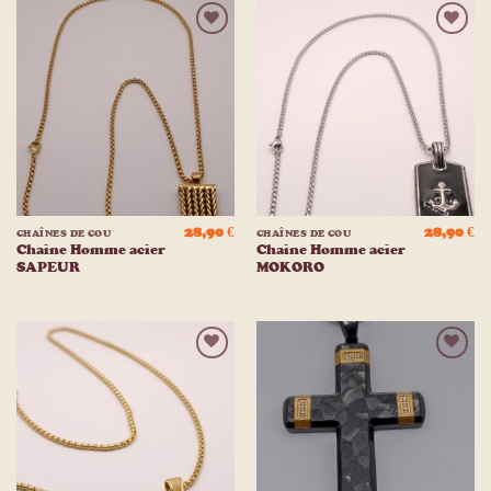
Ajouter
Ajouter
à la
à la
liste
liste
d’envies
d’envies
28,90
€
28,90
€
CHAÎNES DE COU
CHAÎNES DE COU
Chaine Homme acier
Chaine Homme acier
SAPEUR
MOKORO
Ajouter
Ajouter
à la
à la
liste
liste
d’envies
d’envies