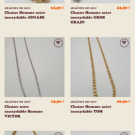
34,90
€
44,90
€
CHAÎNES DE COU
CHAÎNES DE COU
Chaine Homme acier
Chaine Homme acier
inoxydable JONASS
inoxydable GROS
GRAIN
Ajouter
Ajouter
à la
à la
liste
liste
d’envies
d’envies
19,90
€
26,90
€
CHAÎNES DE COU
CHAÎNES DE COU
Chaine acier
Chaine Homme acier
inoxydable Homme
inoxydable TOM
VICTOR