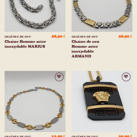
28,90
€
28,90
€
CHAÎNES DE COU
CHAÎNES DE COU
Chaine Homme acier
Chaine de cou
inoxydable MARIUS
Homme acier
inoxydable
ARMAND
Ajouter
Ajouter
à la
à la
liste
liste
d’envies
d’envies
32,90
€
29,90
€
CHAÎNES DE COU
CHAÎNES DE COU