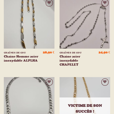
Ajouter
Ajouter
à la
à la
liste
liste
d’envies
d’envies
28,90
€
24,90
€
CHAÎNES DE COU
CHAÎNES DE COU
Chaine Homme acier
Chaine acier
inoxydable ALPLHA
inoxydable
CHAPELET
Ajouter
Ajouter
à la
à la
liste
liste
d’envies
d’envies
VICTIME DE SON
SUCCÈS !