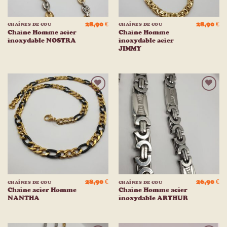
28,90
€
28,90
€
CHAÎNES DE COU
CHAÎNES DE COU
Chaine Homme acier
Chaine Homme
inoxydable NOSTRA
inoxydable acier
JIMMY
Ajouter
Ajouter
à la
à la
liste
liste
d’envies
d’envies
28,90
€
26,90
€
CHAÎNES DE COU
CHAÎNES DE COU
Chaine acier Homme
Chaine Homme acier
NANTHA
inoxydable ARTHUR