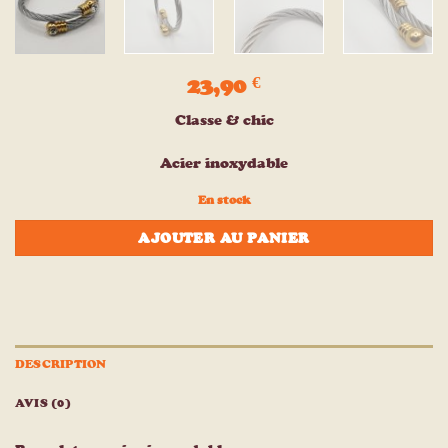
23,90
€
Classe & chic
Acier inoxydable
En stock
AJOUTER AU PANIER
DESCRIPTION
AVIS (0)