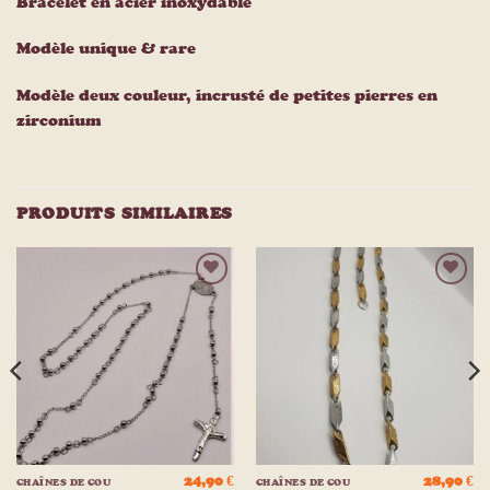
Bracelet en acier inoxydable
Modèle unique & rare
Modèle deux couleur, incrusté de petites pierres en
zirconium
PRODUITS SIMILAIRES
Ajouter
Ajouter
à la
à la
liste
liste
d’envies
d’envies
24,90
€
28,90
€
CHAÎNES DE COU
CHAÎNES DE COU