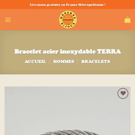
Passer
Livraison gratuite en France Métropolitaine !
au
contenu
Bracelet acier inoxydable TERRA
ACCUEIL
/
HOMMES
/
BRACELETS
Ajouter
à la liste
d’envies