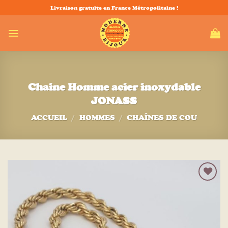
Passer
Livraison gratuite en France Métropolitaine !
au
contenu
Chaine Homme acier inoxydable
JONASS
ACCUEIL
/
HOMMES
/
CHAÎNES DE COU
Ajouter
à la liste
d’envies