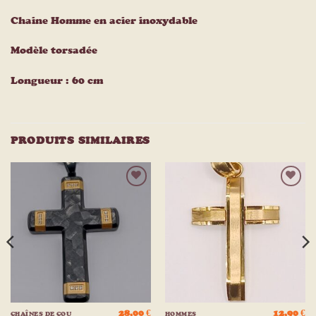
Chaine Homme en acier inoxydable
Modèle torsadée
Longueur : 60 cm
PRODUITS SIMILAIRES
Ajouter
Ajouter
à la
à la
liste
liste
d’envies
d’envies
28,00
€
12,90
€
CHAÎNES DE COU
HOMMES