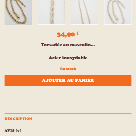
34,90
€
Torsadée au masculin…
Acier inoxydable
En stock
AJOUTER AU PANIER
DESCRIPTION
AVIS (0)