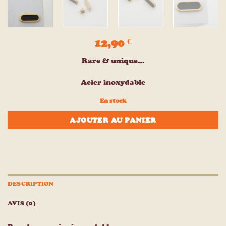
12,90
€
Rare & unique…
Acier inoxydable
En stock
AJOUTER AU PANIER
DESCRIPTION
AVIS (0)