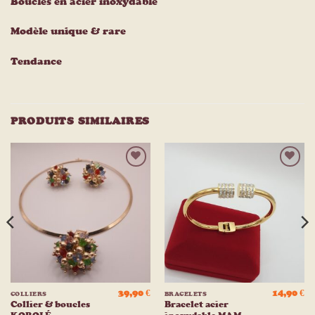
Boucles en acier inoxydable
Modèle unique & rare
Tendance
PRODUITS SIMILAIRES
Ajouter
Ajouter
à la
à la
liste
liste
d’envies
d’envies
39,90
€
14,90
€
COLLIERS
BRACELETS
Collier & boucles
Bracelet acier