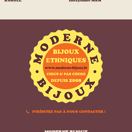
KOROLÉ
inoxydable MAM
N'HÉSITEZ PAS À NOUS CONTACTER !
MODERNE BIJOUX