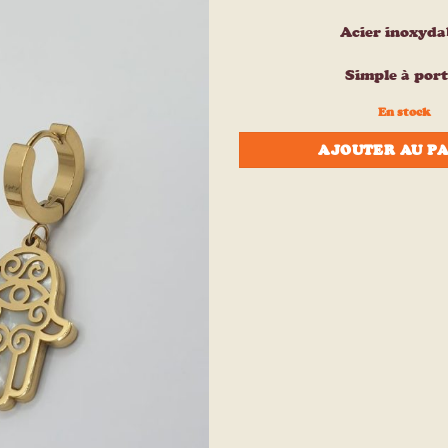
à la liste
d’envies
Acier inoxyda
Simple à port
En stock
AJOUTER AU P