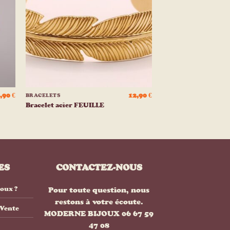
e
liste
ies
d’envies
+
,90
€
12,90
€
BRACELETS
Bracelet acier FEUILLE
ES
CONTACTEZ-NOUS
joux ?
Pour toute question, nous
restons à votre écoute.
 Vente
MODERNE BIJOUX 06 67 59
47 08