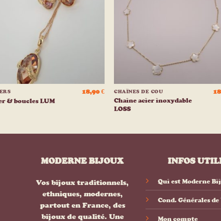
liste
list
d’envies
d’env
+
18,90
€
18
IERS
CHAÎNES DE COU
Chaine acier inoxydable
er & boucles LUM
LOSS
MODERNE BIJOUX
INFOS UTIL
Qui est Moderne Bi
Vos bijoux traditionnels,
ethniques, modernes,
Cond. Générales de
partout en France, des
bijoux de qualité. Une
Mon compte