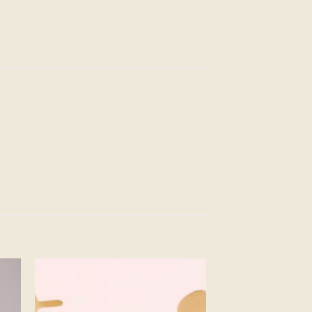
ter
Ajouter
a
à la