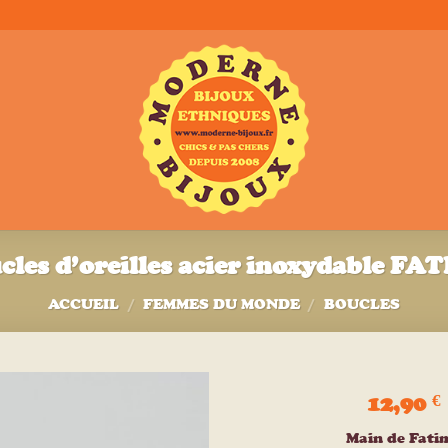
cles d’oreilles acier inoxydable FA
ACCUEIL
/
FEMMES DU MONDE
/
BOUCLES
12,90
€
Ajouter
Main de Fati