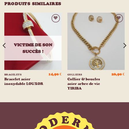
PRODUITS SIMILAIRES
Ajouter
Ajouter
à la
à la
liste
liste
d’envies
d’envies
VICTIME DE SON
SUCCÈS !
14,90
€
26,90
€
BRACELETS
COLLIERS
Bracelet acier
Collier & boucles
inoxydable LOUXOR
acier arbre de vie
YIRIBA