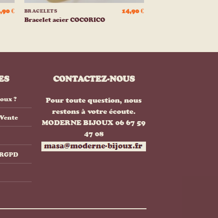
,90
€
14,90
€
BRACELETS
Bracelet acier COCORICO
ES
CONTACTEZ-NOUS
joux ?
Pour toute question, nous
restons à votre écoute.
 Vente
MODERNE BIJOUX 06 67 59
47 08
& RGPD