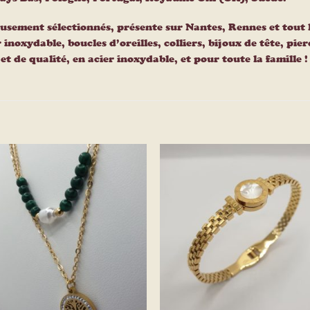
usement sélectionnés, présente sur Nantes, Rennes et tout 
r inoxydable, boucles d’oreilles, colliers, bijoux de tête, pi
t de qualité, en acier inoxydable, et pour toute la famille !
Ajouter
Ajou
à la
à l
liste
list
d’envies
d’env
+