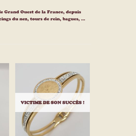
le Grand Ouest de la France, depuis
ercings du nez, tours de rein, bagues, …
ter
Ajouter
a
à la
e
liste
ies
d’envies
VICTIME DE SON SUCCÈS !
+