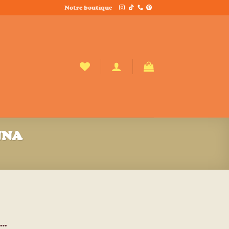
Notre boutique
ANNA
c…