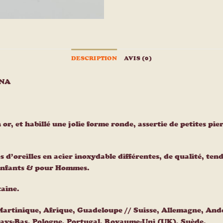
DESCRIPTION
AVIS (0)
NNA
n or, et habillé une jolie forme ronde, assertie de petites p
s d’oreilles en acier inoxydable différentes, de qualité, t
 enfants & pour Hommes.
taine.
 Martinique, Afrique, Guadeloupe // Suisse, Allemagne, An
Pays-Bas, Pologne, Portugal, Royaume-Uni (UK), Suède.