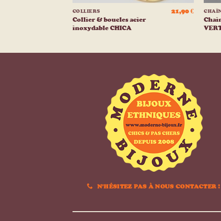
14,90
€
21,90
€
COLLIERS
CHAÎ
oxydable
Collier & boucles acier
Chain
inoxydable CHICA
VERT
N'HÉSITEZ PAS À NOUS CONTACTER !