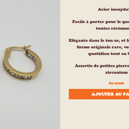
à la liste
d’envies
Acier inoxyda
Facile à porter pour le qu
toutes cérémon
Elégante dans le ton or, et 
forme originale rare, v
quotidien tout en 
Assertis de petites pierr
zirconium
En stock
AJOUTER AU P