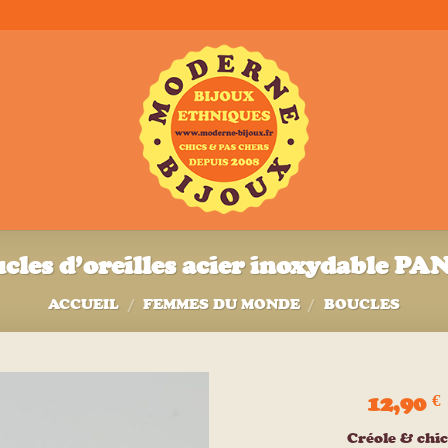
cles d’oreilles acier inoxydable P
ACCUEIL
/
FEMMES DU MONDE
/
BOUCLES
12,90
€
Ajouter
Créole & chi