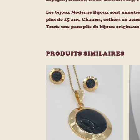
Les bijoux Moderne Bijoux sont minutie
plus de 15 ans. Chaines, colliers en acie
Toute une panoplie de bijoux originaux e
PRODUITS SIMILAIRES
Ajouter
Ajouter
à la
à la
liste
liste
d’envies
d’envies
+
+