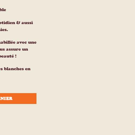
ble
otidien & aussi
ies.
habillée avec une
ous assure un
beauté !
es blanches en
ANIER