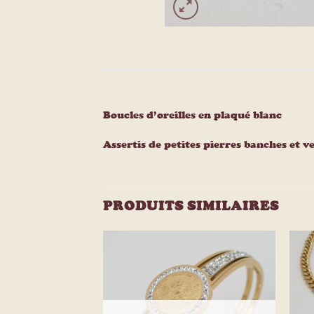
Boucles d’oreilles en plaqué blanc
Assertis de petites pierres banches et v
PRODUITS SIMILAIRES
Ajouter
Ajouter
à la
à la
liste
liste
d’envies
d’envies