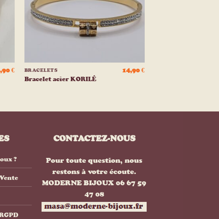
+
,90
€
14,90
€
BRACELETS
Bracelet acier KORILÉ
ES
CONTACTEZ-NOUS
joux ?
Pour toute question, nous
restons à votre écoute.
 Vente
MODERNE BIJOUX 06 67 59
47 08
& RGPD