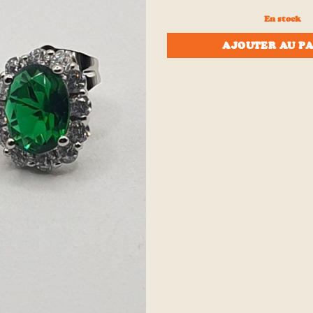
à la liste
d’envies
En stock
AJOUTER AU P