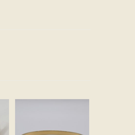
ter
Ajouter
a
à la
e
liste
ies
d’envies