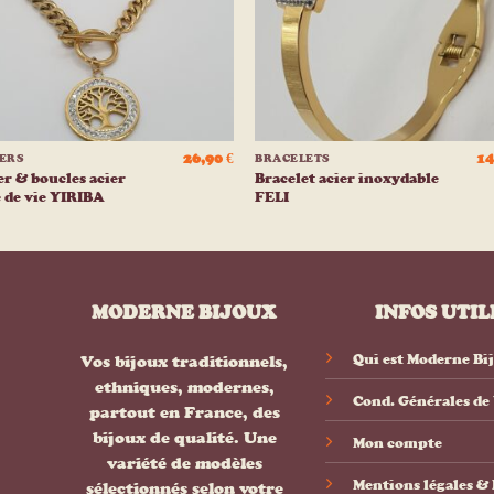
+
26,90
€
14
IERS
BRACELETS
er & boucles acier
Bracelet acier inoxydable
 de vie YIRIBA
FELI
MODERNE BIJOUX
INFOS UTIL
Qui est Moderne Bi
Vos bijoux traditionnels,
ethniques, modernes,
Cond. Générales de
partout en France, des
bijoux de qualité. Une
Mon compte
variété de modèles
Mentions légales 
sélectionnés selon votre