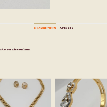
DESCRIPTION
AVIS (0)
erte en zirconium
Ajouter
Ajou
à la
à l
liste
list
d’envies
d’env