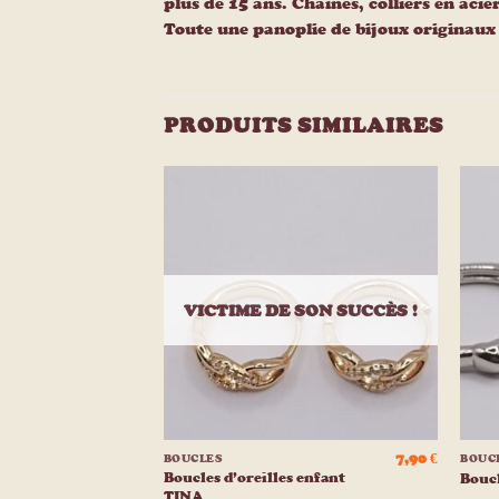
plus de 15 ans. Chaines, colliers en acie
Toute une panoplie de bijoux originaux e
PRODUITS SIMILAIRES
Ajouter
Ajouter
à la
à la
liste
liste
d’envies
d’envies
VICTIME DE SON SUCCÈS !
+
+
12,90
€
7,90
€
BOUCLES
BOUC
Boucles d’oreilles enfant
 LILI
Bouc
TINA