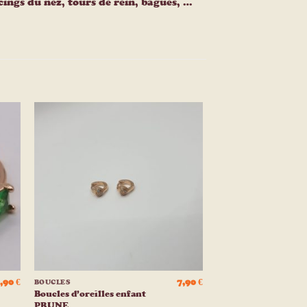
ercings du nez, tours de rein, bagues, …
ter
Ajouter
a
à la
e
liste
ies
d’envies
+
,90
€
7,90
€
BOUCLES
Boucles d’oreilles enfant
PRUNE