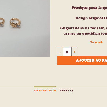
à la liste
d’envies
Pratique pour le qu
Design original &
Elégant dans les tons Or, e
assure un quotidien tou
En stock
quantité de Boucles d'oreilles 
AJOUTER AU P
DESCRIPTION
AVIS (0)