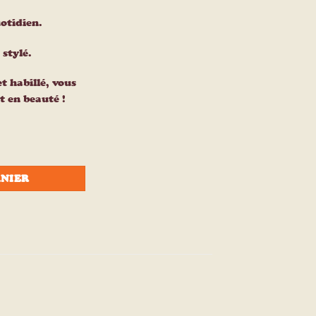
otidien.
 stylé.
t habillé, vous
t en beauté !
enfant CLEO
ANIER