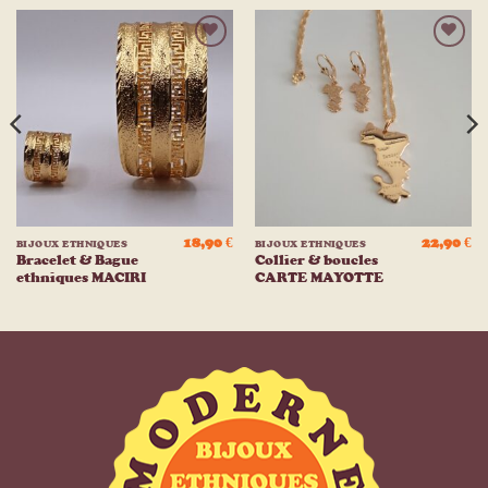
Ajouter
Ajouter
à la
à la
liste
liste
d’envies
d’envies
18,90
€
22,90
€
BIJOUX ETHNIQUES
BIJOUX ETHNIQUES
Bracelet & Bague
Collier & boucles
ethniques MACIRI
CARTE MAYOTTE