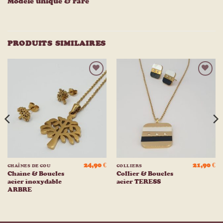
Modèle unique & rare
PRODUITS SIMILAIRES
Ajouter
Ajouter
à la
à la
liste
liste
d’envies
d’envies
24,90
€
21,90
€
CHAÎNES DE COU
COLLIERS
Chaine & Boucles
Collier & Boucles
acier inoxydable
acier TERESS
ARBRE