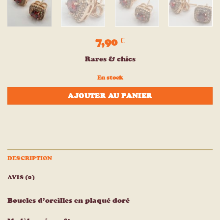
7,90
€
Rares & chics
En stock
AJOUTER AU PANIER
DESCRIPTION
AVIS (0)
Boucles d’oreilles en plaqué doré