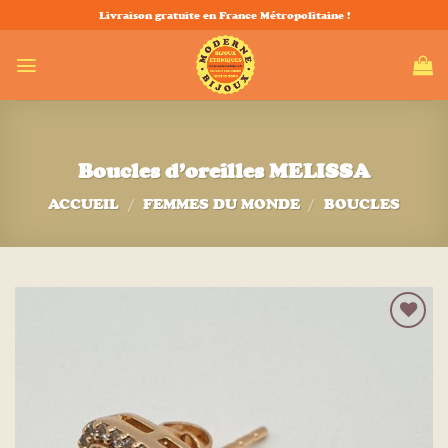
Passer
Livraison gratuite en France Métropolitaine !
au
contenu
Boucles d’oreilles MELISSA
ACCUEIL
/
FEMMES DU MONDE
/
BOUCLES
Ajouter
à la liste
d’envies