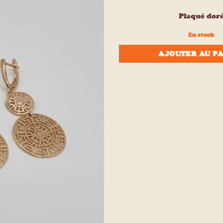
à la liste
d’envies
Plaqué dor
En stock
AJOUTER AU P