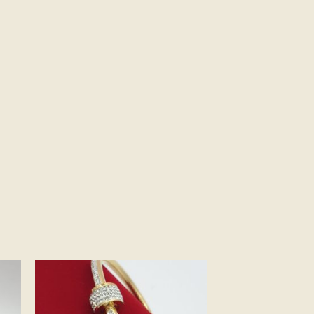
ter
Ajouter
a
à la