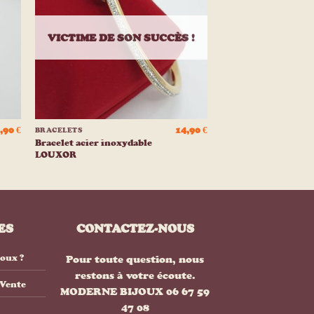
e
liste
ies
d’envies
VICTIME DE SON SUCCÈS !
+
,90
€
14,90
€
BRACELETS
Bracelet acier inoxydable
LOUXOR
ES
CONTACTEZ-NOUS
joux ?
Pour toute question, nous
restons à votre écoute.
 Vente
MODERNE BIJOUX 06 67 59
47 08