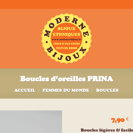
Boucles d’oreilles PRINA
ACCUEIL
/
FEMMES DU MONDE
/
BOUCLES
7,90
€
Ajouter
Boucles légères & facil