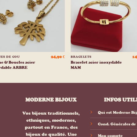
liste
list
d’envies
d’env
+
24,90
€
14
NES DE COU
BRACELETS
e & Boucles acier
Bracelet acier inoxydable
ydable ARBRE
MAM
MODERNE BIJOUX
INFOS UTIL
Qui est Moderne Bi
Vos bijoux traditionnels,
ethniques, modernes,
Cond. Générales de
partout en France, des
bijoux de qualité. Une
Mon compte