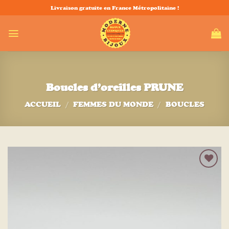
Passer
Livraison gratuite en France Métropolitaine !
au
contenu
Boucles d’oreilles PRUNE
ACCUEIL
/
FEMMES DU MONDE
/
BOUCLES
Ajouter
à la liste
d’envies