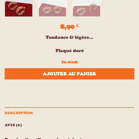
8,90
€
Tendance & légère…
Plaqué doré
En stock
AJOUTER AU PANIER
DESCRIPTION
AVIS (0)