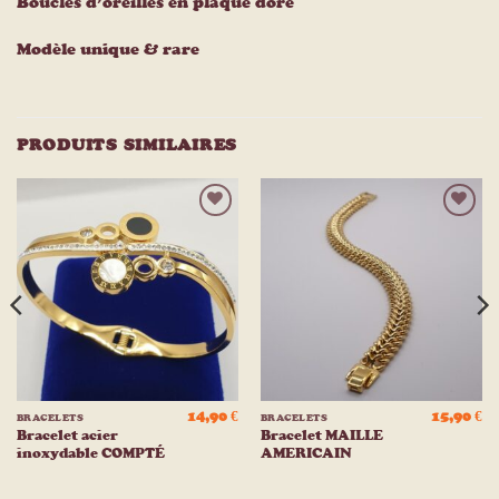
Boucles d’oreilles en plaqué doré
Modèle unique & rare
PRODUITS SIMILAIRES
Ajouter
Ajouter
à la
à la
liste
liste
d’envies
d’envies
14,90
€
15,90
€
BRACELETS
BRACELETS
Bracelet acier
Bracelet MAILLE
inoxydable COMPTÉ
AMERICAIN