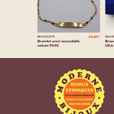
+
+
13,90
€
12,90
€
BRACELETS
BRAC
rgent
Bracelet acier inoxydable
Brace
enfant PUCE
LILA