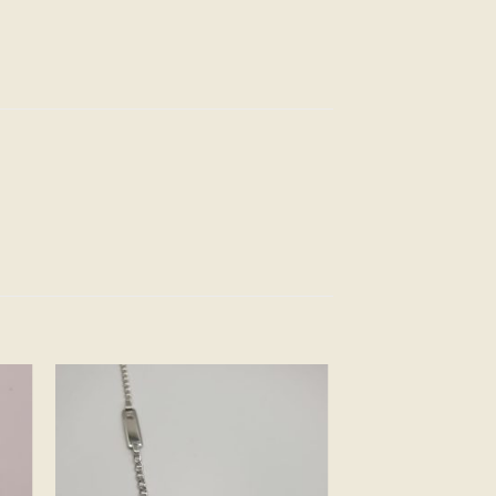
ter
Ajouter
a
à la
e
liste
ies
d’envies