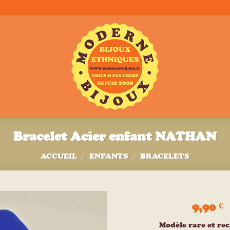
Bracelet Acier enfant NATHAN
ACCUEIL
/
ENFANTS
/
BRACELETS
9,90
€
Ajouter
Modèle rare et re