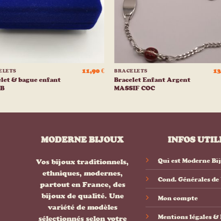
+
11,90
€
13
ELETS
BRACELETS
let & bague enfant
Bracelet Enfant Argent
 B
MASSIF COC
MODERNE BIJOUX
INFOS UTIL
Qui est Moderne Bi
Vos bijoux traditionnels,
ethniques, modernes,
Cond. Générales de
partout en France, des
bijoux de qualité. Une
Mon compte
variété de modèles
Mentions légales 
sélectionnés selon votre