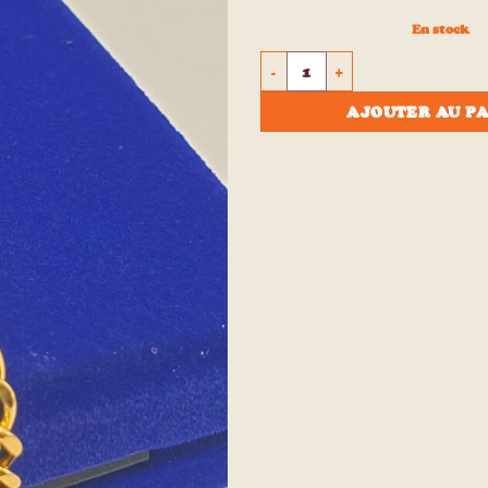
à la liste
d’envies
En stock
quantité de Bracelet Acier en
AJOUTER AU P