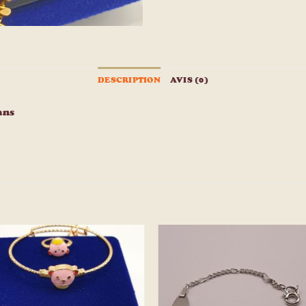
DESCRIPTION
AVIS (0)
ans
Ajouter
Ajou
à la
à l
liste
list
d’envies
d’env