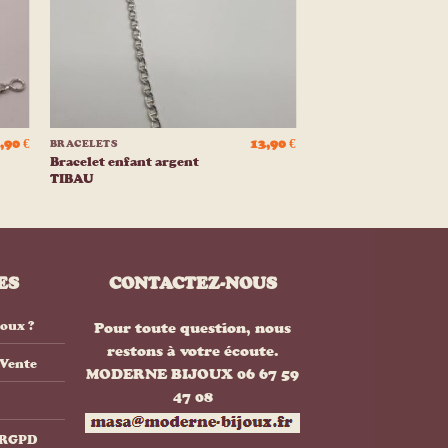
+
,90
€
13,90
€
BRACELETS
Bracelet enfant argent
TIBAU
ES
CONTACTEZ-NOUS
joux ?
Pour toute question, nous
restons à votre écoute.
 Vente
MODERNE BIJOUX 06 67 59
47 08
& RGPD