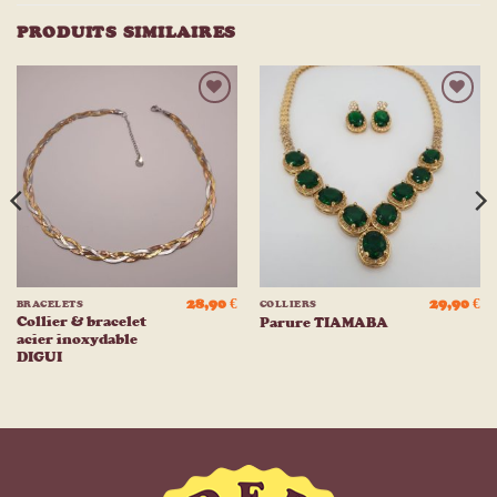
PRODUITS SIMILAIRES
Ajouter
Ajouter
à la
à la
liste
liste
d’envies
d’envies
28,90
€
29,90
€
BRACELETS
COLLIERS
Collier & bracelet
Parure TIAMABA
acier inoxydable
DIGUI