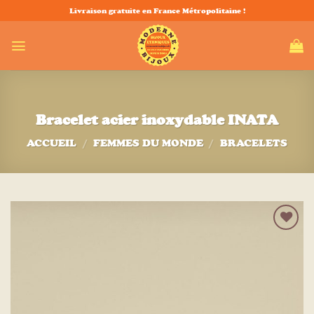
Passer
Livraison gratuite en France Métropolitaine !
au
contenu
Bracelet acier inoxydable INATA
ACCUEIL
/
FEMMES DU MONDE
/
BRACELETS
Ajouter
à la liste
d’envies