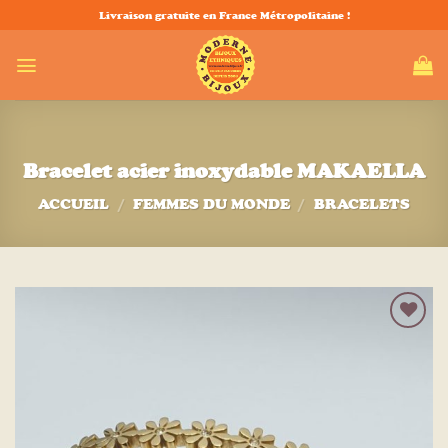
Passer
Livraison gratuite en France Métropolitaine !
au
contenu
Bracelet acier inoxydable MAKAELLA
ACCUEIL
/
FEMMES DU MONDE
/
BRACELETS
Ajouter
à la liste
d’envies