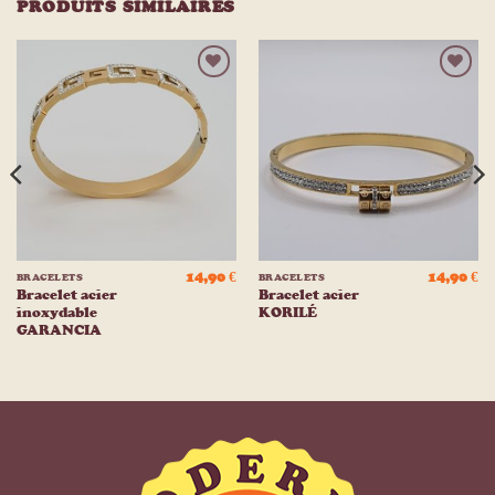
PRODUITS SIMILAIRES
Ajouter
Ajouter
à la
à la
liste
liste
d’envies
d’envies
14,90
€
14,90
€
BRACELETS
BRACELETS
Bracelet acier
Bracelet acier
inoxydable
KORILÉ
GARANCIA