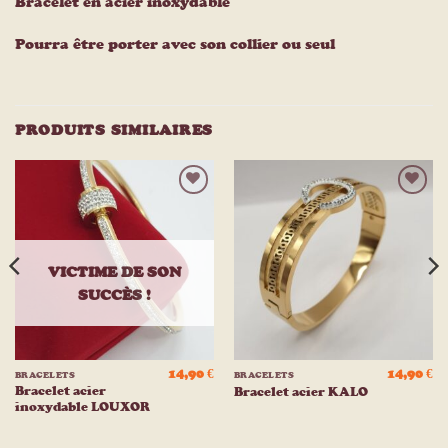
Bracelet en acier inoxydable
Pourra être porter avec son collier ou seul
PRODUITS SIMILAIRES
Ajouter
Ajouter
à la
à la
liste
liste
d’envies
d’envies
VICTIME DE SON
SUCCÈS !
14,90
€
14,90
€
BRACELETS
BRACELETS
Bracelet acier
Bracelet acier KALO
inoxydable LOUXOR