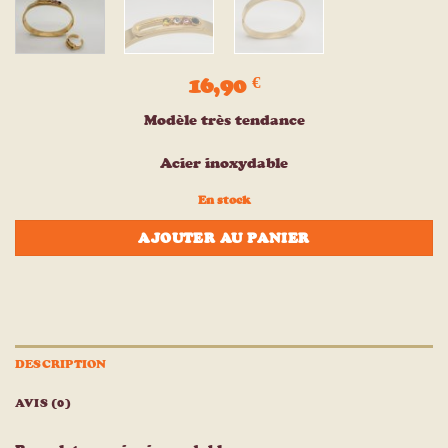
16,90
€
Modèle très tendance
Acier inoxydable
En stock
AJOUTER AU PANIER
DESCRIPTION
AVIS (0)