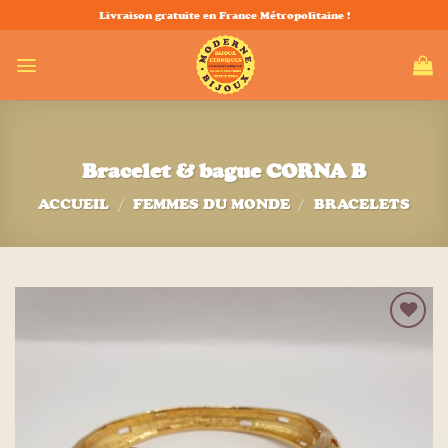
Passer
Livraison gratuite en France Métropolitaine !
au
contenu
Bracelet & bague CORNA B
ACCUEIL
/
FEMMES DU MONDE
/
BRACELETS
Ajouter
à la liste
d’envies