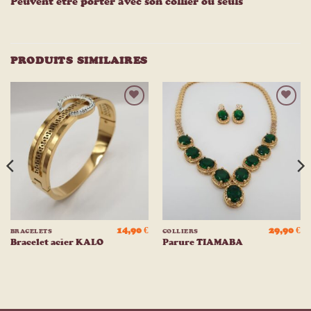
Peuvent être porter avec son collier ou seuls
PRODUITS SIMILAIRES
Ajouter
Ajouter
à la
à la
liste
liste
d’envies
d’envies
14,90
€
29,90
€
BRACELETS
COLLIERS
Bracelet acier KALO
Parure TIAMABA