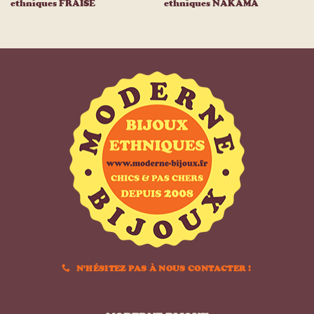
ethniques FRAISE
ethniques NAKAMA
N'HÉSITEZ PAS À NOUS CONTACTER !