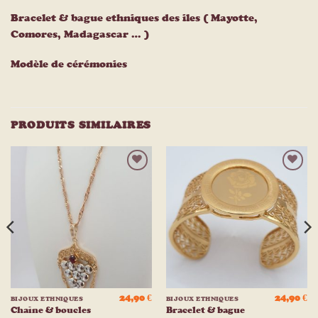
Bracelet & bague ethniques des iles ( Mayotte,
Comores, Madagascar … )
Modèle de cérémonies
PRODUITS SIMILAIRES
Ajouter
Ajouter
à la
à la
liste
liste
d’envies
d’envies
24,90
€
24,90
€
BIJOUX ETHNIQUES
BIJOUX ETHNIQUES
Chaine & boucles
Bracelet & bague