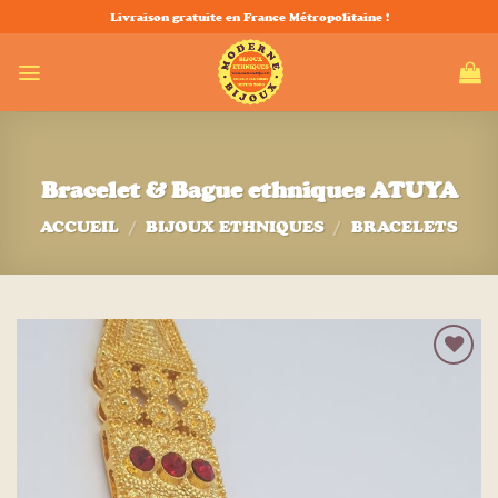
Passer
Livraison gratuite en France Métropolitaine !
au
contenu
Bracelet & Bague ethniques ATUYA
ACCUEIL
/
BIJOUX ETHNIQUES
/
BRACELETS
Ajouter
à la liste
d’envies