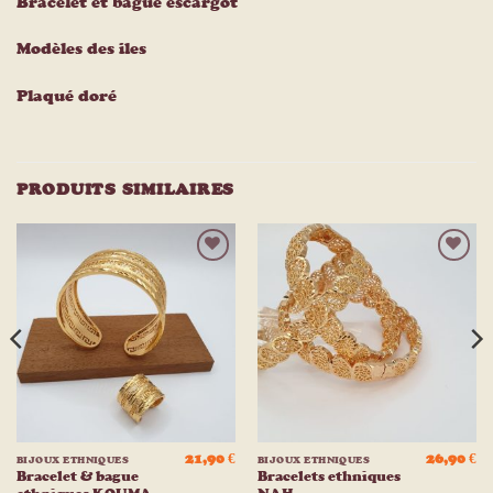
Bracelet et bague escargot
Modèles des iles
Plaqué doré
PRODUITS SIMILAIRES
Ajouter
Ajouter
à la
à la
liste
liste
d’envies
d’envies
21,90
€
26,90
€
BIJOUX ETHNIQUES
BIJOUX ETHNIQUES
Bracelet & bague
Bracelets ethniques