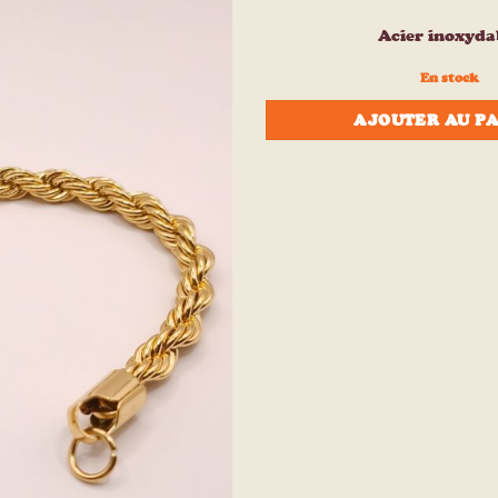
à la liste
d’envies
Acier inoxyda
En stock
AJOUTER AU P