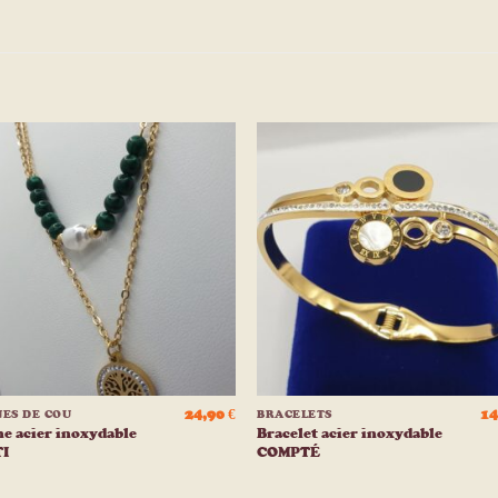
Ajouter
Ajou
à la
à l
liste
list
d’envies
d’env
+
24,90
€
14
NES DE COU
BRACELETS
e acier inoxydable
Bracelet acier inoxydable
I
COMPTÉ