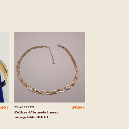
ter
Ajouter
a
à la
e
liste
ies
d’envies
+
,90
€
28,90
€
BRACELETS
Collier & bracelet acier
inoxydable DIGUI