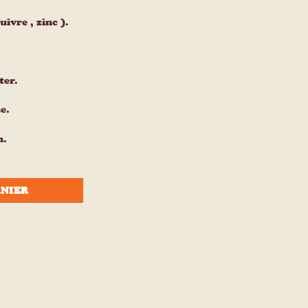
ivre , zinc ).
ter.
e.
n.
ANIER