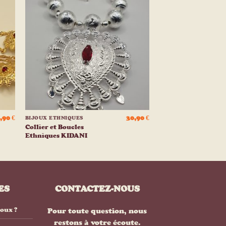
ter
Ajouter
a
à la
e
liste
ies
d’envies
+
,90
€
30,90
€
BIJOUX ETHNIQUES
Collier et Boucles
Ethniques KIDANI
ES
CONTACTEZ-NOUS
joux ?
Pour toute question, nous
restons à votre écoute.