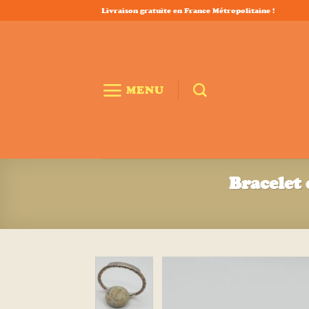
Passer
Livraison gratuite en France Métropolitaine !
au
contenu
MENU
Bracelet