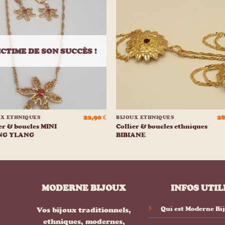
Ajouter
Ajou
à la
à l
liste
list
d’envies
d’env
ICTIME DE SON SUCCÈS !
+
22,90
€
28
UX ETHNIQUES
BIJOUX ETHNIQUES
er & boucles MINI
Collier & boucles ethniques
NG YLANG
BIBIANE
MODERNE BIJOUX
INFOS UTIL
Qui est Moderne Bi
Vos bijoux traditionnels,
ethniques, modernes,