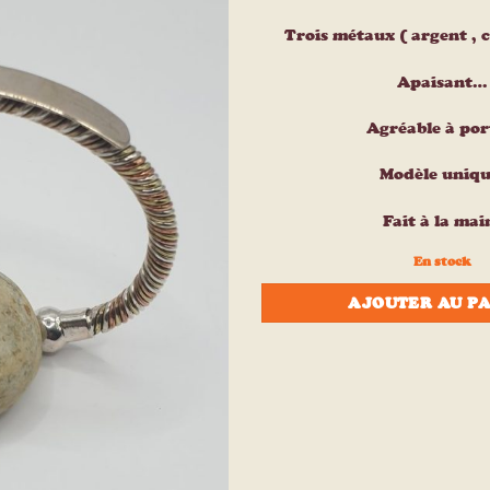
à la liste
d’envies
Trois métaux ( argent , cu
Apaisant…
Agréable à por
Modèle uniqu
Fait à la mai
En stock
AJOUTER AU P