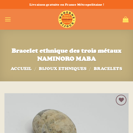
Passer
Livraison gratuite en France Métropolitaine !
au
contenu
Bracelet ethnique des trois métaux
NAMINORO MABA
ACCUEIL
/
BIJOUX ETHNIQUES
/
BRACELETS
Ajouter
à la liste
d’envies