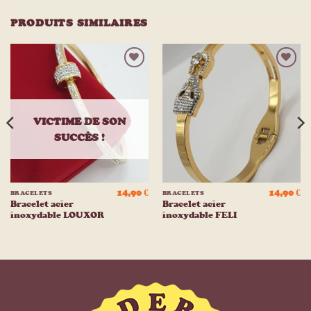
PRODUITS SIMILAIRES
Ajouter
Ajouter
à la
à la
liste
liste
d’envies
d’envies
VICTIME DE SON
SUCCÈS !
14,90
€
14,90
€
BRACELETS
BRACELETS
Bracelet acier
Bracelet acier
inoxydable LOUXOR
inoxydable FELI