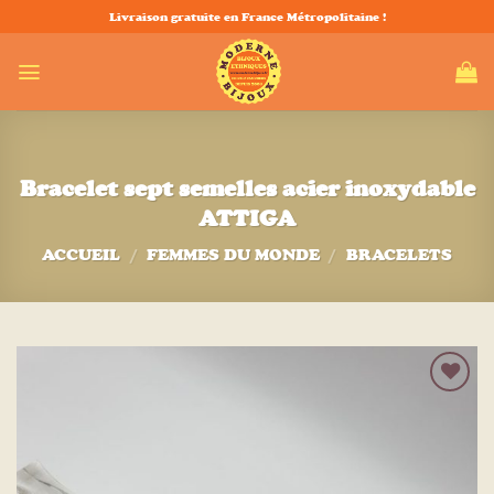
Passer
Livraison gratuite en France Métropolitaine !
au
contenu
Bracelet sept semelles acier inoxydable
ATTIGA
ACCUEIL
/
FEMMES DU MONDE
/
BRACELETS
Ajouter
à la liste
d’envies