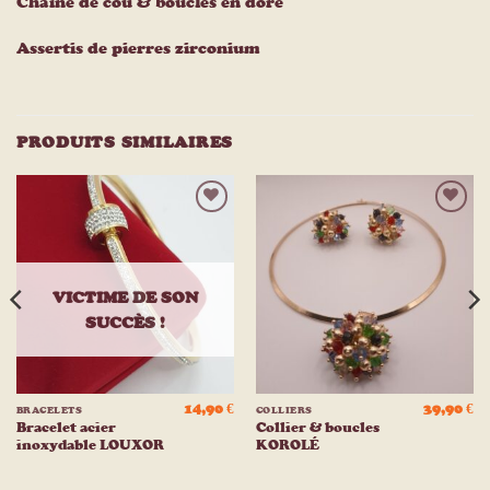
Chaine de cou & boucles en doré
Assertis de pierres zirconium
PRODUITS SIMILAIRES
Ajouter
Ajouter
à la
à la
liste
liste
d’envies
d’envies
VICTIME DE SON
SUCCÈS !
14,90
€
39,90
€
BRACELETS
COLLIERS
Bracelet acier
Collier & boucles
inoxydable LOUXOR
KOROLÉ