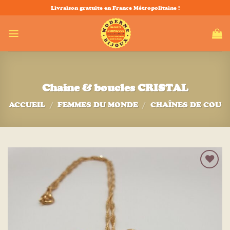
Passer
Livraison gratuite en France Métropolitaine !
au
contenu
Chaine & boucles CRISTAL
ACCUEIL
/
FEMMES DU MONDE
/
CHAÎNES DE COU
Ajouter
à la liste
d’envies