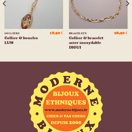
18,90
€
28,90
€
COLLIERS
BRACELETS
Collier & boucles
Collier & bracelet
LUM
acier inoxydable
DIGUI