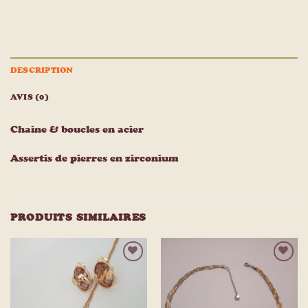
DESCRIPTION
AVIS (0)
Chaine & boucles en acier
Assertis de pierres en zirconium
PRODUITS SIMILAIRES
Ajouter
Ajouter
à la
à la
liste
liste
d’envies
d’envies