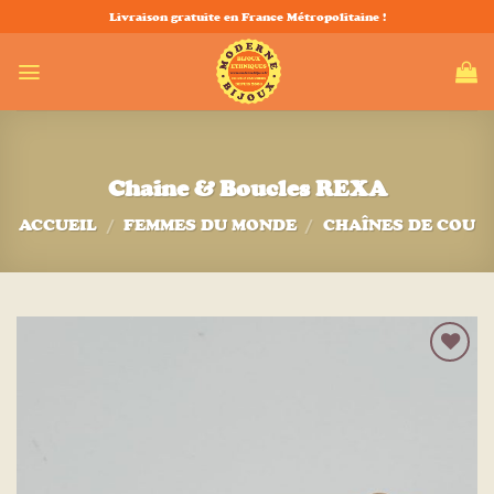
Passer
Livraison gratuite en France Métropolitaine !
au
contenu
Chaine & Boucles REXA
ACCUEIL
/
FEMMES DU MONDE
/
CHAÎNES DE COU
Ajouter
à la liste
d’envies