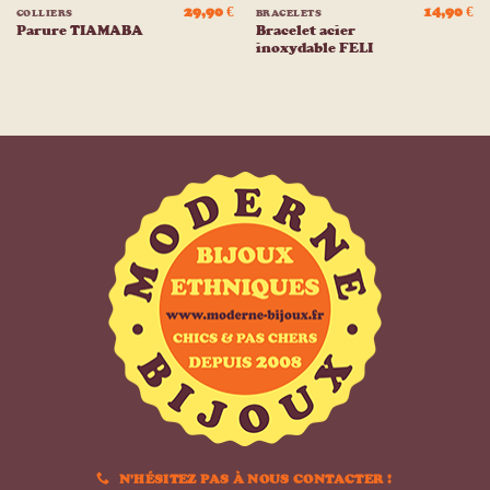
29,90
€
14,90
€
COLLIERS
BRACELETS
Bracelet acier
Parure TIAMABA
inoxydable FELI
N'HÉSITEZ PAS À NOUS CONTACTER !