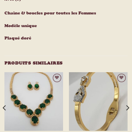
Chaine & boucles pour toutes les Femmes
Modèle unique
Plaqué doré
PRODUITS SIMILAIRES
Ajouter
Ajouter
à la
à la
liste
liste
d’envies
d’envies