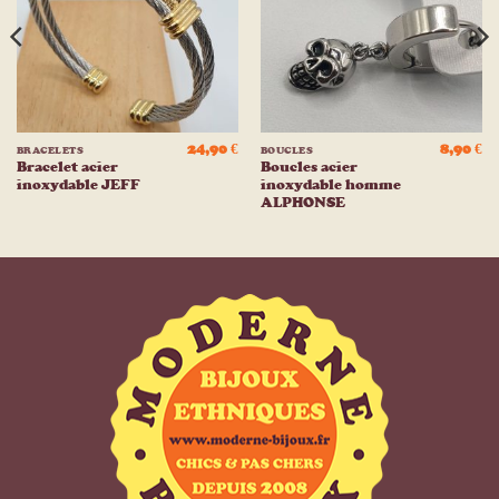
d’envies
d’envies
24,90
€
8,90
€
BRACELETS
BOUCLES
Bracelet acier
Boucles acier
inoxydable JEFF
inoxydable homme
ALPHONSE