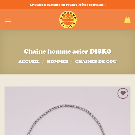
Passer
Livraison gratuite en France Métropolitaine !
au
contenu
Chaine homme acier DISKO
ACCUEIL
/
HOMMES
/
CHAÎNES DE COU
Ajouter
à la liste
d’envies