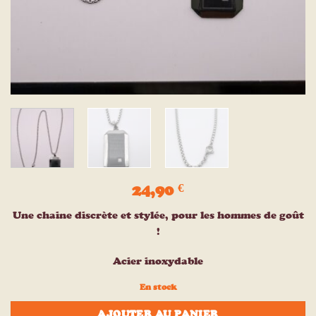
24,90
€
Une chaine discrète et stylée, pour les hommes de goût
!
Acier inoxydable
En stock
AJOUTER AU PANIER