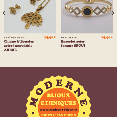
liste
liste
d’envies
d’envies
24,90
€
14,90
€
CHAÎNES DE COU
BRACELETS
Chaine & Boucles
Bracelet acier
acier inoxydable
femme SÉGUI
ARBRE