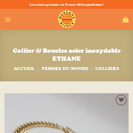
Passer
Livraison gratuite en France Métropolitaine !
au
contenu
Collier & Boucles acier inoxydable
ETHANE
ACCUEIL
/
FEMMES DU MONDE
/
COLLIERS
Ajouter
à la liste
d’envies