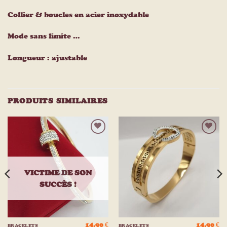
Collier & boucles en acier inoxydable
Mode sans limite …
Longueur : ajustable
PRODUITS SIMILAIRES
Ajouter
Ajouter
à la
à la
liste
liste
d’envies
d’envies
VICTIME DE SON
SUCCÈS !
14,90
€
14,90
€
BRACELETS
BRACELETS