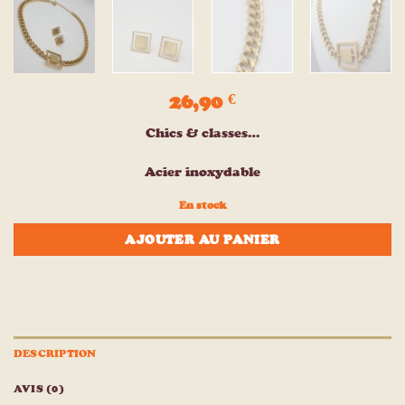
26,90
€
Chics & classes…
Acier inoxydable
En stock
AJOUTER AU PANIER
DESCRIPTION
AVIS (0)