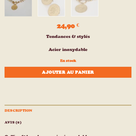
24,90
€
Tendances & stylés
Acier inoxydable
En stock
AJOUTER AU PANIER
DESCRIPTION
AVIS (0)