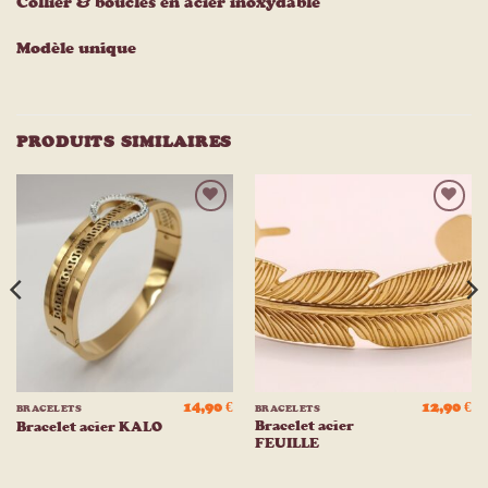
Collier & boucles en acier inoxydable
Modèle unique
PRODUITS SIMILAIRES
Ajouter
Ajouter
à la
à la
liste
liste
d’envies
d’envies
14,90
€
12,90
€
BRACELETS
BRACELETS
Bracelet acier
Bracelet acier KALO
FEUILLE