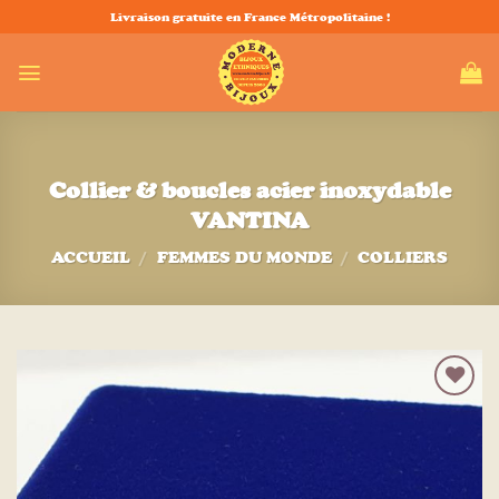
Passer
Livraison gratuite en France Métropolitaine !
au
contenu
Collier & boucles acier inoxydable
VANTINA
ACCUEIL
/
FEMMES DU MONDE
/
COLLIERS
Ajouter
à la liste
d’envies