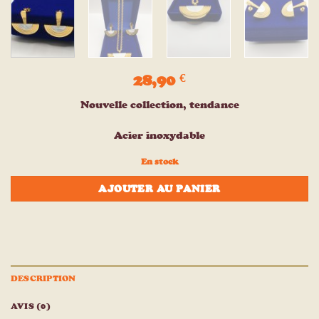
28,90
€
Nouvelle collection, tendance
Acier inoxydable
En stock
AJOUTER AU PANIER
DESCRIPTION
AVIS (0)