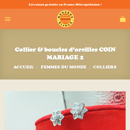
Passer
Livraison gratuite en France Métropolitaine !
au
contenu
Collier & boucles d’oreilles COIN
MARIAGE 2
ACCUEIL
/
FEMMES DU MONDE
/
COLLIERS
Ajouter
à la liste
d’envies