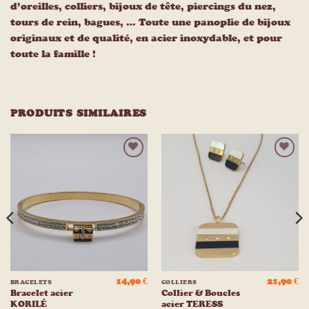
d’oreilles, colliers, bijoux de tête, piercings du nez,
tours de rein, bagues, … Toute une panoplie de bijoux
originaux et de qualité, en acier inoxydable, et pour
toute la famille !
PRODUITS SIMILAIRES
Ajouter
Ajouter
à la
à la
liste
liste
d’envies
d’envies
14,90
€
21,90
€
BRACELETS
COLLIERS
Bracelet acier
Collier & Boucles
KORILÉ
acier TERESS