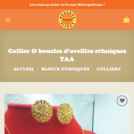
Passer
Livraison gratuite en France Métropolitaine !
au
contenu
Collier & boucles d’oreilles ethniques
TAA
ACCUEIL
/
BIJOUX ETHNIQUES
/
COLLIERS
Ajouter
à la liste
d’envies