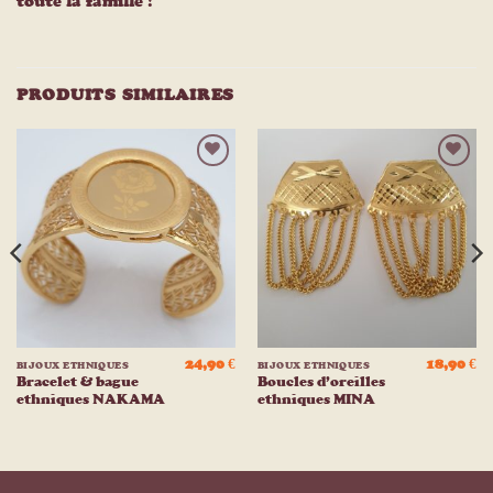
toute la famille !
PRODUITS SIMILAIRES
Ajouter
Ajouter
à la
à la
liste
liste
d’envies
d’envies
24,90
€
18,90
€
BIJOUX ETHNIQUES
BIJOUX ETHNIQUES
Bracelet & bague
Boucles d’oreilles
ethniques NAKAMA
ethniques MINA