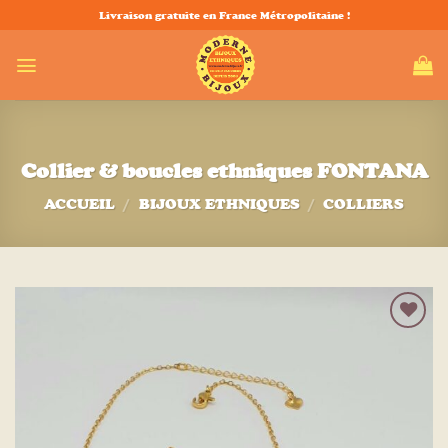
Passer
Livraison gratuite en France Métropolitaine !
au
contenu
Collier & boucles ethniques FONTANA
ACCUEIL
/
BIJOUX ETHNIQUES
/
COLLIERS
Ajouter
à la liste
d’envies