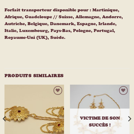
Forfait transporteur disponible pour : Martinique,
Afrique, Guadeloupe // Suisse, Allemagne, Andorre,
Autriche, Belgique, Danemark, Espagne, Irlande,
Italie, Luxembourg, Pays-Bas, Pologne, Portugal,
Royaume-Uni (UK), Suède.
PRODUITS SIMILAIRES
Ajouter
Ajouter
à la
à la
liste
liste
d’envies
d’envies
VICTIME DE SON
SUCCÈS !