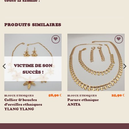
toute la famille !
PRODUITS SIMILAIRES
Ajouter
Ajouter
à la
à la
liste
liste
d’envies
d’envies
VICTIME DE SON
SUCCÈS !
58,90
€
25,90
€
BIJOUX ETHNIQUES
BIJOUX ETHNIQUES
Collier & boucles
Parure ethnique
d’oreilles ethniques
ANITA
YLANG YLANG