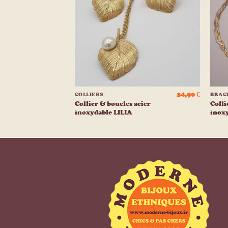
liste
liste
d’envies
d’envies
+
+
29,90
€
24,90
€
COLLIERS
BRAC
Collier & boucles acier
Colli
inoxydable LILIA
inox