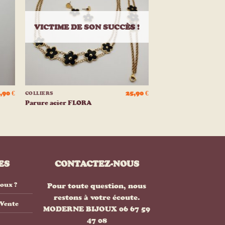
e
liste
ies
d’envies
VICTIME DE SON SUCCÈS !
+
,90
€
25,90
€
COLLIERS
Parure acier FLORA
ES
CONTACTEZ-NOUS
joux ?
Pour toute question, nous
restons à votre écoute.
 Vente
MODERNE BIJOUX 06 67 59
47 08