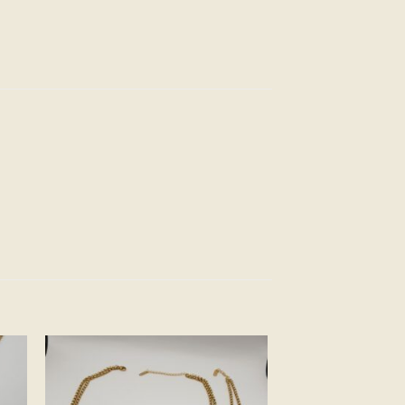
ter
Ajouter
a
à la