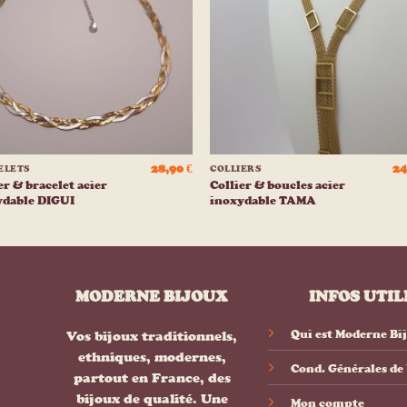
liste
list
d’envies
d’env
+
28,90
€
24
ELETS
COLLIERS
er & bracelet acier
Collier & boucles acier
ydable DIGUI
inoxydable TAMA
MODERNE BIJOUX
INFOS UTIL
Qui est Moderne Bi
Vos bijoux traditionnels,
ethniques, modernes,
Cond. Générales de
partout en France, des
bijoux de qualité. Une
Mon compte