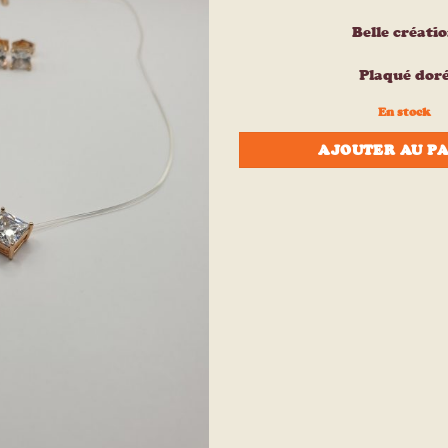
à la liste
d’envies
Belle créati
Plaqué dor
En stock
AJOUTER AU P