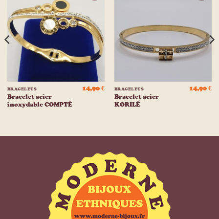
Ajouter
Ajouter
à la
à la
liste
liste
d’envies
d’envies
14,90
€
14,90
€
BRACELETS
BRACELETS
Bracelet acier
Bracelet acier
inoxydable COMPTÉ
KORILÉ