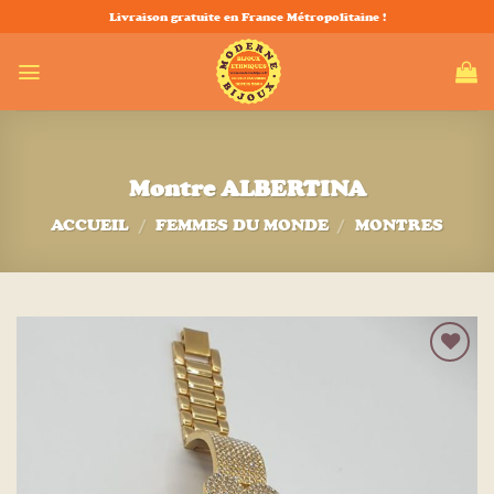
Passer
Livraison gratuite en France Métropolitaine !
au
contenu
Montre ALBERTINA
ACCUEIL
/
FEMMES DU MONDE
/
MONTRES
Ajouter
à la liste
d’envies