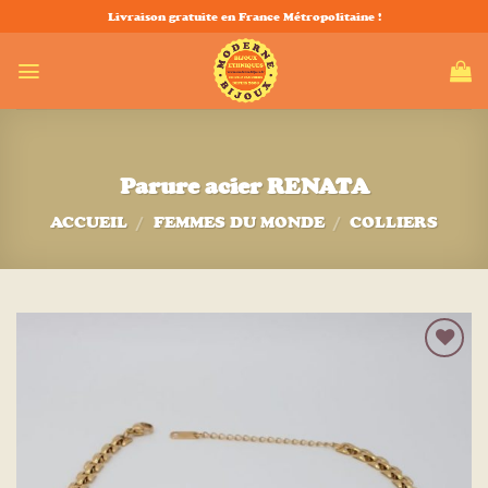
Passer
Livraison gratuite en France Métropolitaine !
au
contenu
Parure acier RENATA
ACCUEIL
/
FEMMES DU MONDE
/
COLLIERS
Ajouter
à la liste
d’envies