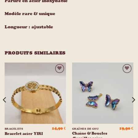
Parure en acier inoxydable
Modèle rare & unique
Longueur : ajustable
PRODUITS SIMILAIRES
Ajouter
Ajouter
à la
à la
liste
liste
d’envies
d’envies
14,90
€
19,90
€
BRACELETS
CHAÎNES DE COU
Chaine & Boucles
Bracelet acier YIRI