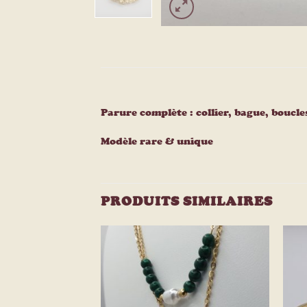
Parure complète : collier, bague, boucle
Modèle rare & unique
PRODUITS SIMILAIRES
Ajouter
Ajouter
à la
à la
liste
liste
d’envies
d’envies