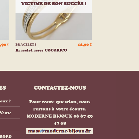
VICTIME DE SON SUCCÈS !
+
,90
€
14,90
€
BRACELETS
Bracelet acier COCORICO
ES
CONTACTEZ-NOUS
joux ?
Pour toute question, nous
restons à votre écoute.
 Vente
MODERNE BIJOUX 06 67 59
47 08
& RGPD