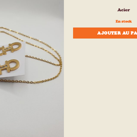
à la liste
d’envies
Acier
En stock
AJOUTER AU P