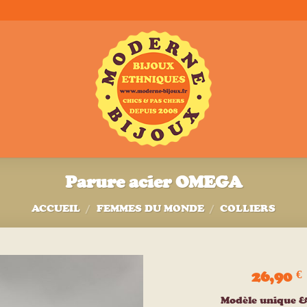
Parure acier OMEGA
ACCUEIL
/
FEMMES DU MONDE
/
COLLIERS
26,90
€
Ajouter
Modèle unique &