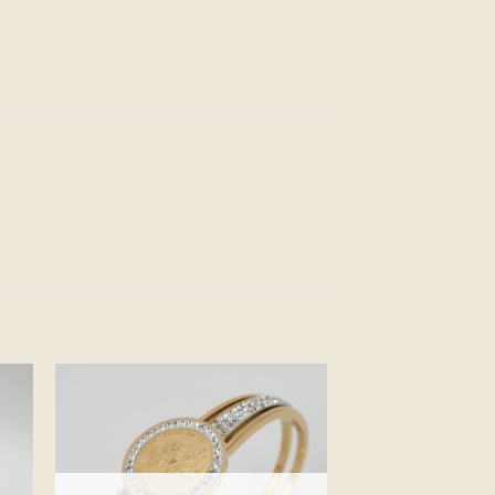
ter
Ajouter
a
à la
e
liste
ies
d’envies