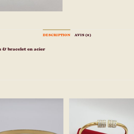
DESCRIPTION
AVIS (0)
s & bracelet en acier
Ajouter
Ajou
à la
à l
liste
list
d’envies
d’env