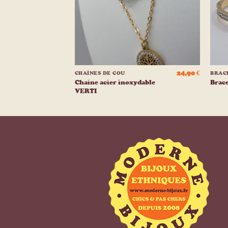
+
+
14,90
€
24,90
€
CHAÎNES DE COU
BRAC
oxydable
Chaine acier inoxydable
Brac
VERTI