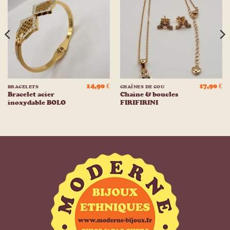
Ajouter
Ajouter
à la
à la
liste
liste
d’envies
d’envies
14,90
€
17,90
€
BRACELETS
CHAÎNES DE COU
Bracelet acier
Chaine & boucles
inoxydable BOLO
FIRIFIRINI