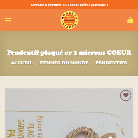
Passer
Livraison gratuite en France Métropolitaine !
au
contenu
Pendentif plaqué or 3 microns COEUR
ACCUEIL
/
FEMMES DU MONDE
/
PENDENTIFS
Ajouter
à la liste
d’envies