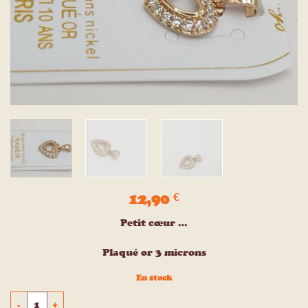
12,90
€
Petit cœur …
Plaqué or 3 microns
En stock
quantité de Pendentif plaqué or 3 microns COEUR