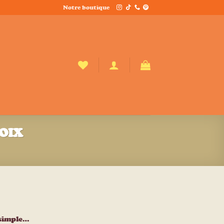
Notre boutique
ROIX
 simple…