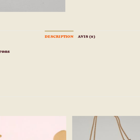
DESCRIPTION
AVIS (0)
crons
Ajouter
Ajou
à la
à l