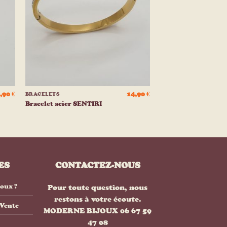
e
liste
ies
d’envies
+
7,90
€
14,90
€
BRACELETS
Bracelet acier SENTIRI
ES
CONTACTEZ-NOUS
joux ?
Pour toute question, nous
restons à votre écoute.
 Vente
MODERNE BIJOUX 06 67 59
47 08