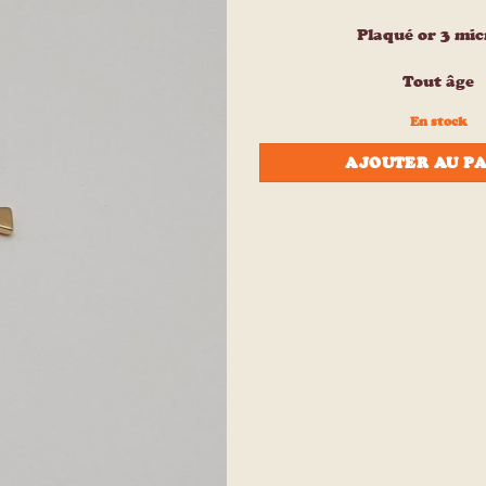
à la liste
d’envies
Plaqué or 3 mic
Tout âge
En stock
AJOUTER AU P