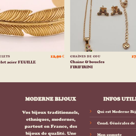
liste
list
d’envies
d’env
+
12,90
€
1
ELETS
CHAÎNES DE COU
Chaine & boucles
let acier FEUILLE
FIRIFIRINI
MODERNE BIJOUX
INFOS UTIL
Qui est Moderne Bi
Vos bijoux traditionnels,
ethniques, modernes,
Cond. Générales de
partout en France, des
bijoux de qualité. Une
Mon compte