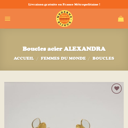
Passer
Livraison gratuite en France Métropolitaine !
au
contenu
Boucles acier ALEXANDRA
ACCUEIL
/
FEMMES DU MONDE
/
BOUCLES
Ajouter
à la liste
d’envies