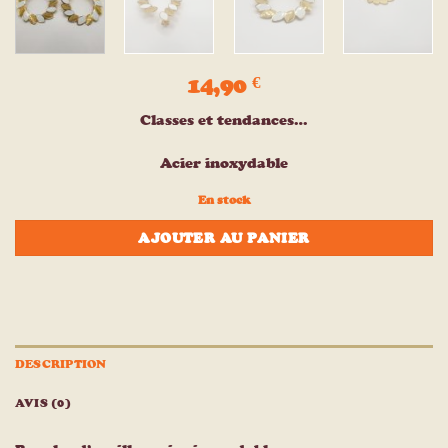
14,90
€
Classes et tendances…
Acier inoxydable
En stock
AJOUTER AU PANIER
DESCRIPTION
AVIS (0)