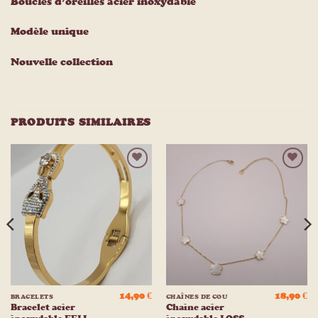
Boucles d’oreilles acier inoxydable
Modèle unique
Nouvelle collection
PRODUITS SIMILAIRES
Ajouter
Ajouter
à la
à la
liste
liste
d’envies
d’envies
14,90
€
18,90
€
BRACELETS
CHAÎNES DE COU
Bracelet acier
Chaine acier