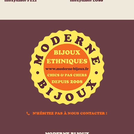
inoxydable FELI
inoxydable LOSS
N'HÉSITEZ PAS À NOUS CONTACTER !
MODERNE BIJOUX