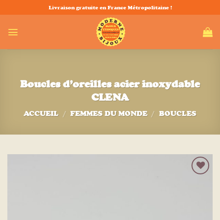
Passer
Livraison gratuite en France Métropolitaine !
au
contenu
Boucles d’oreilles acier inoxydable
CLENA
ACCUEIL
/
FEMMES DU MONDE
/
BOUCLES
Ajouter
à la liste
d’envies