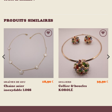
PRODUITS SIMILAIRES
Ajouter
Ajouter
à la
à la
liste
liste
d’envies
d’envies
18,90
€
39,90
€
CHAÎNES DE COU
COLLIERS
Chaine acier
Collier & boucles
inoxydable LOSS
KOROLÉ