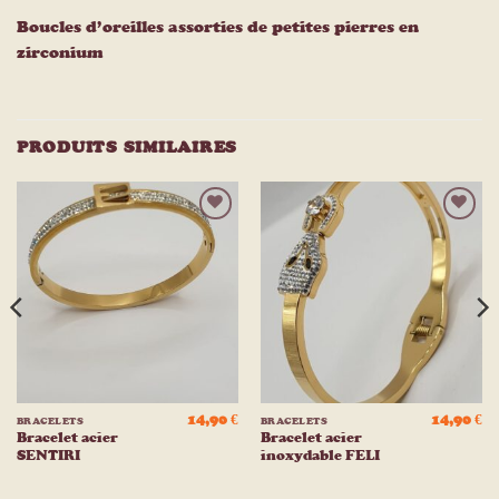
Boucles d’oreilles assorties de petites pierres en
zirconium
PRODUITS SIMILAIRES
Ajouter
Ajouter
à la
à la
liste
liste
d’envies
d’envies
14,90
€
14,90
€
BRACELETS
BRACELETS
Bracelet acier
Bracelet acier
SENTIRI
inoxydable FELI