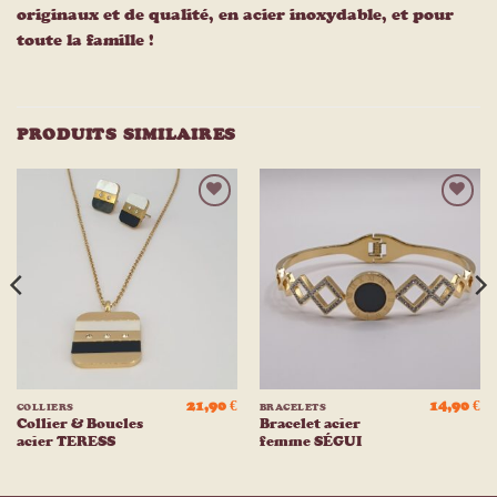
originaux et de qualité, en acier inoxydable, et pour
toute la famille !
PRODUITS SIMILAIRES
Ajouter
Ajouter
à la
à la
liste
liste
d’envies
d’envies
21,90
€
14,90
€
COLLIERS
BRACELETS
Collier & Boucles
Bracelet acier
acier TERESS
femme SÉGUI