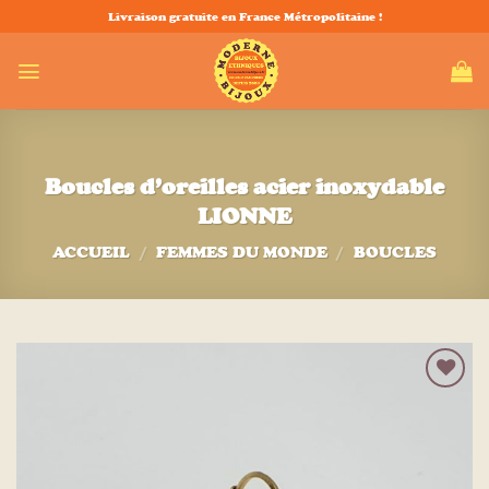
Passer
Livraison gratuite en France Métropolitaine !
au
contenu
Boucles d’oreilles acier inoxydable
LIONNE
ACCUEIL
/
FEMMES DU MONDE
/
BOUCLES
Ajouter
à la liste
d’envies