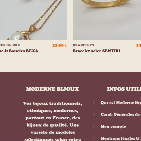
+
22,90
€
14
NES DE COU
BRACELETS
ne & Boucles REXA
Bracelet acier SENTIRI
MODERNE BIJOUX
INFOS UTIL
Qui est Moderne Bi
Vos bijoux traditionnels,
ethniques, modernes,
Cond. Générales de
partout en France, des
bijoux de qualité. Une
Mon compte
variété de modèles
Mentions légales 
sélectionnés selon votre