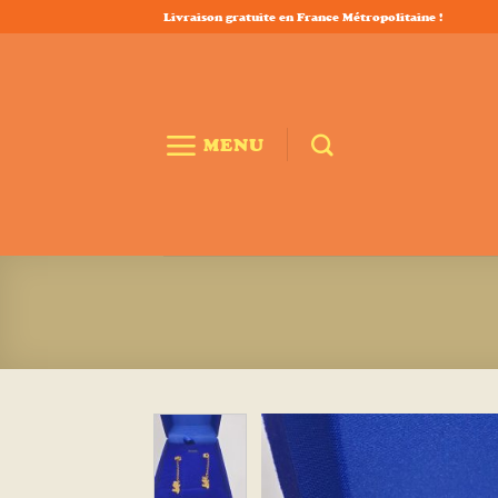
Passer
Livraison gratuite en France Métropolitaine !
au
contenu
MENU