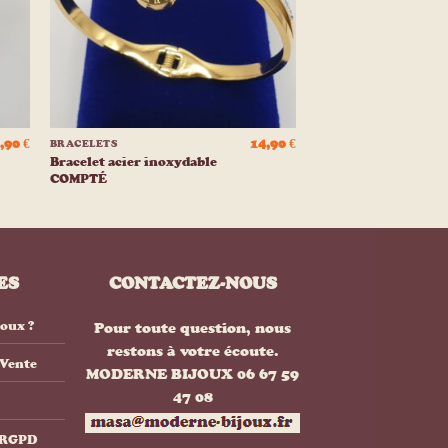
+
,90
€
14,90
€
BRACELETS
Bracelet acier inoxydable
COMPTÉ
ES
CONTACTEZ-NOUS
joux ?
Pour toute question, nous
restons à votre écoute.
 Vente
MODERNE BIJOUX 06 67 59
47 08
& RGPD