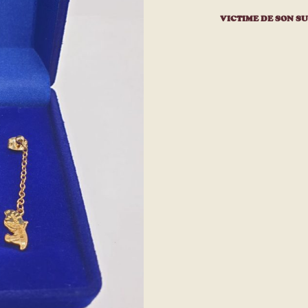
à la liste
d’envies
VICTIME DE SON SU