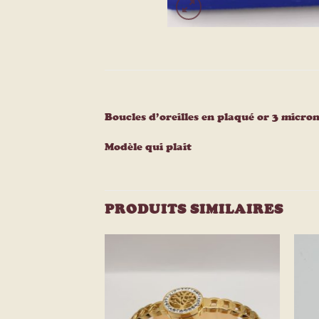
Boucles d’oreilles en plaqué or 3 micro
Modèle qui plait
PRODUITS SIMILAIRES
Ajouter
Ajouter
à la
à la
liste
liste
d’envies
d’envies