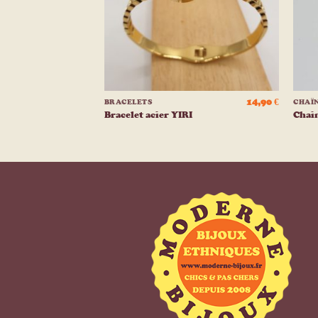
+
+
21,90
€
14,90
€
BRACELETS
CHAÎ
acier
Bracelet acier YIRI
Chai