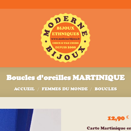
Boucles d’oreilles MARTINIQUE
ACCUEIL
/
FEMMES DU MONDE
/
BOUCLES
12,90
€
Ajouter
Carte Martinique en