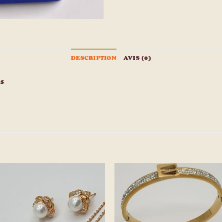
DESCRIPTION
AVIS (0)
ns
Ajouter
Ajou
à la
à l
liste
list
d’envies
d’env