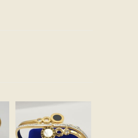
ter
Ajouter
a
à la
e
liste
ies
d’envies