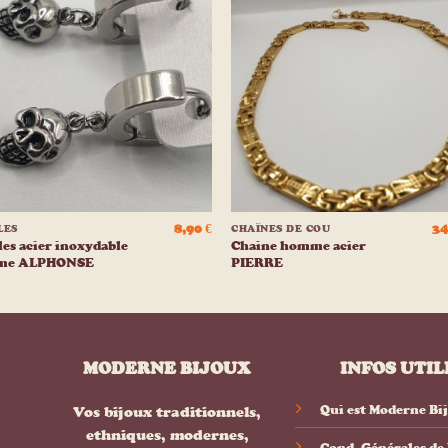
Ajouter
Ajou
à la
à l
liste
list
d’envies
d’env
+
8,90
€
34
LES
CHAÎNES DE COU
es acier inoxydable
Chaine homme acier
me ALPHONSE
PIERRE
MODERNE BIJOUX
INFOS UTIL
Qui est Moderne Bi
Vos bijoux traditionnels,
ethniques, modernes,
Cond. Générales de