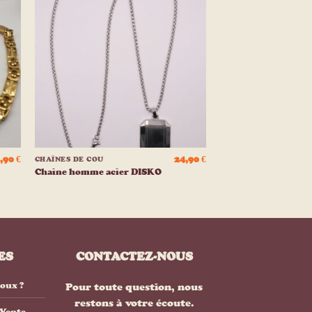
ter
Ajouter
a
à la
e
liste
ies
d’envies
+
,90
€
24,90
€
CHAÎNES DE COU
Chaine homme acier DISKO
ES
CONTACTEZ-NOUS
joux ?
Pour toute question, nous
restons à votre écoute.
 Vente