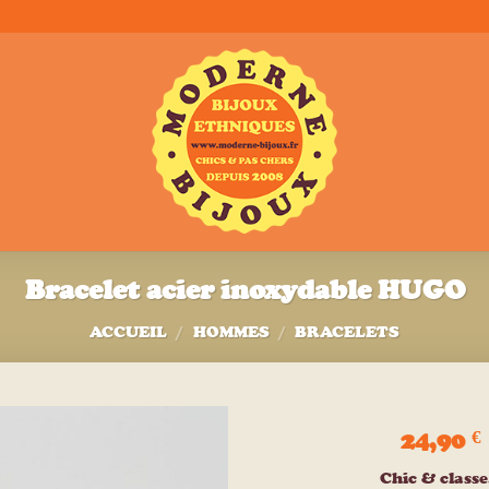
Bracelet acier inoxydable HUGO
ACCUEIL
/
HOMMES
/
BRACELETS
24,90
€
Ajouter
Chic & class