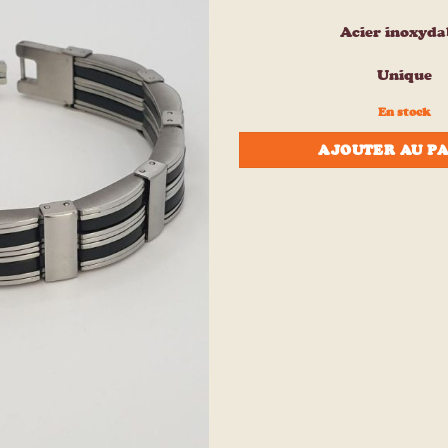
à la liste
d’envies
Acier inoxyda
Unique
En stock
AJOUTER AU P