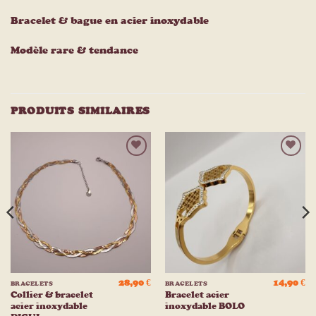
Bracelet & bague en acier inoxydable
Modèle rare & tendance
PRODUITS SIMILAIRES
Ajouter
Ajouter
à la
à la
liste
liste
d’envies
d’envies
28,90
€
14,90
€
BRACELETS
BRACELETS
Collier & bracelet
Bracelet acier
acier inoxydable
inoxydable BOLO