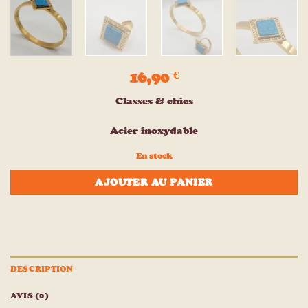
16,90
€
Classes & chics
Acier inoxydable
En stock
AJOUTER AU PANIER
DESCRIPTION
AVIS (0)